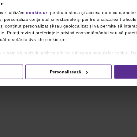
ri
ștri utilizăm
cookie-uri
pentru a stoca și accesa date cu caracte
i personaliza conținutul și reclamele și pentru analizarea traficulu
i conținut personalizat și/sau geolocalizat și vă permite să interac
iale. Puteți revizui preferințele privind consimțământul sau vă pute
 către setările dvs. de cookie-uri.
 rugăm să revizuiți politica privind utilizarea modulelor cookie.
Det
Personalizează