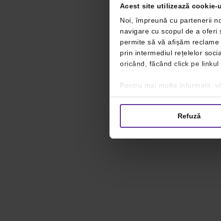
Acest site utilizează cookie-u
Noi, împreună cu partenerii no
navigare cu scopul de a oferi ș
permite să vă afișăm reclame ș
prin intermediul rețelelor soc
oricând, făcând click pe linkul
Pentru mai multe informații, vă
Refuză