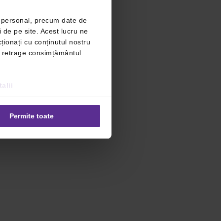
r personal, precum date de
i de pe site. Acest lucru ne
ționați cu conținutul nostru
ți retrage consimțământul
alii
Permite toate