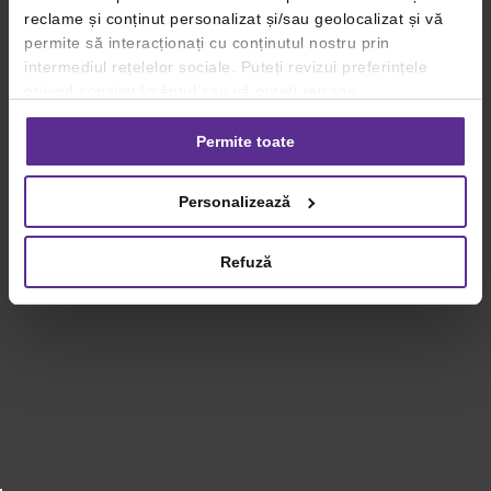
reclame și conținut personalizat și/sau geolocalizat și vă
permite să interacționați cu conținutul nostru prin
intermediul rețelelor sociale. Puteți revizui preferințele
privind consimțământul sau vă puteți retrage
consimțământul oricând, făcând click pe linkul către
setările dvs. de cookie-uri.
Permite toate
Pentru mai multe informații, vă rugăm să revizuiți politica
Personalizează
privind utilizarea modulelor cookie.
Detalii
Refuză