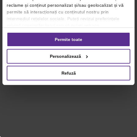
reclame și conținut personalizat și/sau geolocalizat și vă
permite să interacționați cu conținutul nostru prin
intermediul rețelelor sociale. Puteți revizui preferințele
privind consimțământul sau vă puteți retrage
consimțământul oricând, făcând click pe linkul către
setările dvs. de cookie-uri.
Permite toate
Pentru mai multe informații, vă rugăm să revizuiți politica
Personalizează
privind utilizarea modulelor cookie.
Detalii
Refuză