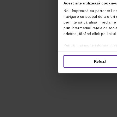
Acest site utilizează cookie-u
Noi, împreună cu partenerii no
navigare cu scopul de a oferi ș
permite să vă afișăm reclame ș
prin intermediul rețelelor soc
oricând, făcând click pe linkul
Pentru mai multe informații, vă
Refuză