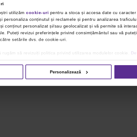
ri
ștri utilizăm
cookie-uri
pentru a stoca și accesa date cu caracte
i personaliza conținutul și reclamele și pentru analizarea traficulu
i conținut personalizat și/sau geolocalizat și vă permite să interac
iale. Puteți revizui preferințele privind consimțământul sau vă pute
 către setările dvs. de cookie-uri.
 rugăm să revizuiți politica privind utilizarea modulelor cookie.
Det
Personalizează