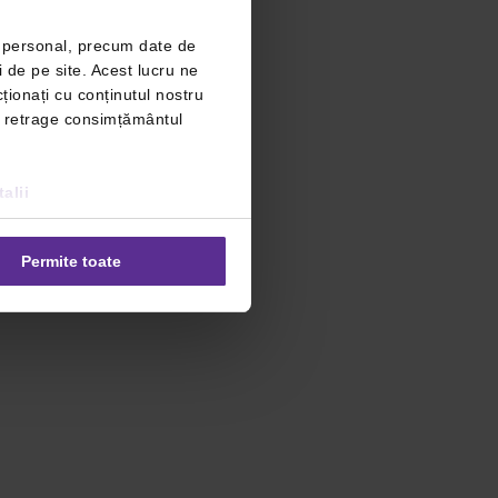
r personal, precum date de
i de pe site. Acest lucru ne
ționați cu conținutul nostru
ți retrage consimțământul
alii
Permite toate