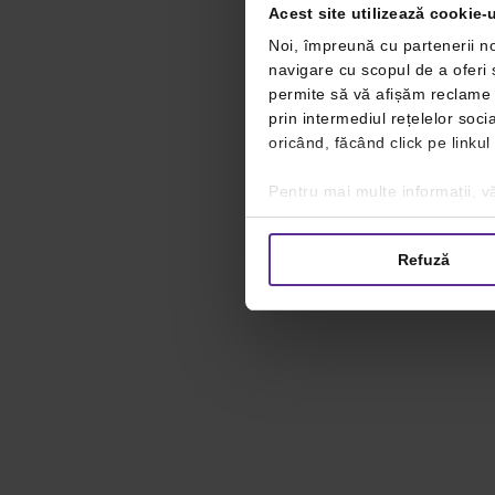
Acest site utilizează cookie-u
Noi, împreună cu partenerii no
navigare cu scopul de a oferi ș
permite să vă afișăm reclame ș
prin intermediul rețelelor soc
oricând, făcând click pe linkul
Pentru mai multe informații, vă
Refuză