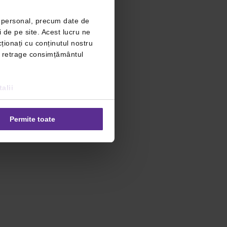
r personal, precum date de
i de pe site. Acest lucru ne
ționați cu conținutul nostru
ți retrage consimțământul
alii
Permite toate