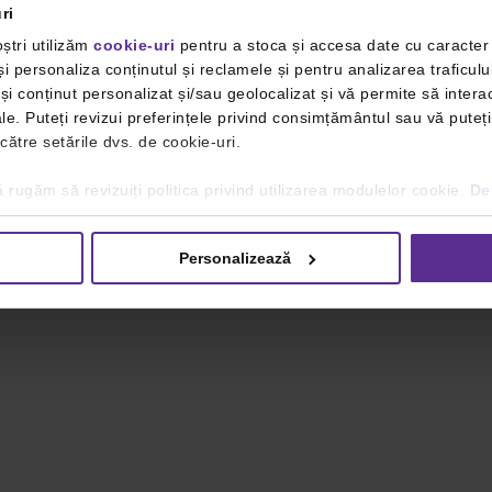
ri
ștri utilizăm
cookie-uri
pentru a stoca și accesa date cu caracte
i personaliza conținutul și reclamele și pentru analizarea traficulu
i conținut personalizat și/sau geolocalizat și vă permite să interac
iale. Puteți revizui preferințele privind consimțământul sau vă pute
 către setările dvs. de cookie-uri.
 rugăm să revizuiți politica privind utilizarea modulelor cookie.
Det
Personalizează