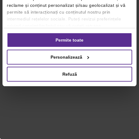
reclame și conținut personalizat și/sau geolocalizat și vă
permite să interacționați cu conținutul nostru prin
intermediul rețelelor sociale. Puteți revizui preferințele
privind consimțământul sau vă puteți retrage
consimțământul oricând, făcând click pe linkul către
setările dvs. de cookie-uri.
Permite toate
Pentru mai multe informații, vă rugăm să revizuiți politica
Personalizează
privind utilizarea modulelor cookie.
Detalii
Refuză