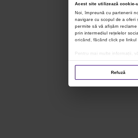
Acest site utilizează cookie-u
Noi, împreună cu partenerii no
navigare cu scopul de a oferi ș
permite să vă afișăm reclame ș
prin intermediul rețelelor soc
oricând, făcând click pe linkul
Pentru mai multe informații, vă
Refuză