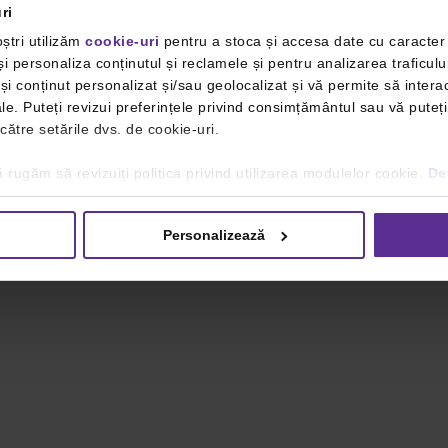
ri
ștri utilizăm
cookie-uri
pentru a stoca și accesa date cu caracte
i personaliza conținutul și reclamele și pentru analizarea traficulu
i conținut personalizat și/sau geolocalizat și vă permite să interac
iale. Puteți revizui preferințele privind consimțământul sau vă pute
 către setările dvs. de cookie-uri.
 rugăm să revizuiți politica privind utilizarea modulelor cookie.
Det
Personalizează