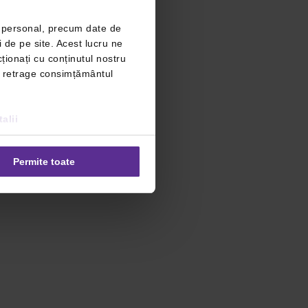
r personal, precum date de
i de pe site. Acest lucru ne
ționați cu conținutul nostru
ți retrage consimțământul
alii
Permite toate