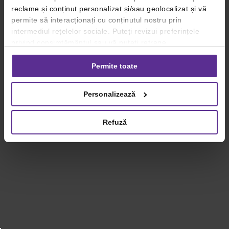
reclame și conținut personalizat și/sau geolocalizat și vă
permite să interacționați cu conținutul nostru prin
intermediul rețelelor sociale. Puteți revizui preferințele
privind consimțământul sau vă puteți retrage
consimțământul oricând, făcând click pe linkul către
setările dvs. de cookie-uri.
Permite toate
Pentru mai multe informații, vă rugăm să revizuiți politica
Personalizează
privind utilizarea modulelor cookie.
Detalii
Refuză