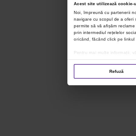
Acest site utilizează cookie-u
Noi, împreună cu partenerii no
navigare cu scopul de a oferi ș
permite să vă afișăm reclame ș
prin intermediul rețelelor soc
oricând, făcând click pe linkul
Pentru mai multe informații, vă
Refuză