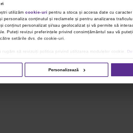
ri
ștri utilizăm
cookie-uri
pentru a stoca și accesa date cu caracte
i personaliza conținutul și reclamele și pentru analizarea traficulu
i conținut personalizat și/sau geolocalizat și vă permite să interac
iale. Puteți revizui preferințele privind consimțământul sau vă pute
 către setările dvs. de cookie-uri.
 rugăm să revizuiți politica privind utilizarea modulelor cookie.
Det
Personalizează