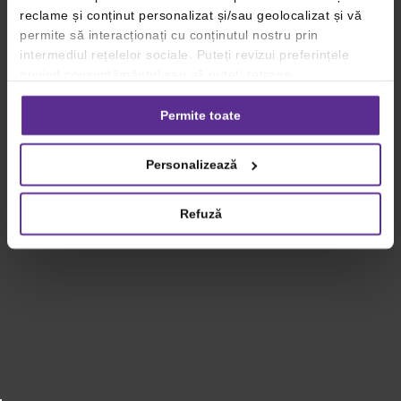
reclame și conținut personalizat și/sau geolocalizat și vă
permite să interacționați cu conținutul nostru prin
intermediul rețelelor sociale. Puteți revizui preferințele
privind consimțământul sau vă puteți retrage
consimțământul oricând, făcând click pe linkul către
setările dvs. de cookie-uri.
Permite toate
Pentru mai multe informații, vă rugăm să revizuiți politica
Personalizează
privind utilizarea modulelor cookie.
Detalii
Refuză