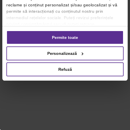
reclame și conținut personalizat și/sau geolocalizat și vă
permite să interacționați cu conținutul nostru prin
intermediul rețelelor sociale. Puteți revizui preferințele
privind consimțământul sau vă puteți retrage
consimțământul oricând, făcând click pe linkul către
setările dvs. de cookie-uri.
Permite toate
Pentru mai multe informații, vă rugăm să revizuiți politica
Personalizează
privind utilizarea modulelor cookie.
Detalii
Refuză