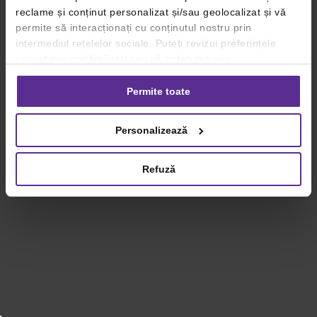
reclame și conținut personalizat și/sau geolocalizat și vă
permite să interacționați cu conținutul nostru prin
intermediul rețelelor sociale. Puteți revizui preferințele
privind consimțământul sau vă puteți retrage
consimțământul oricând, făcând click pe linkul către
setările dvs. de cookie-uri.
Permite toate
Pentru mai multe informații, vă rugăm să revizuiți politica
Personalizează
privind utilizarea modulelor cookie.
Detalii
Refuză