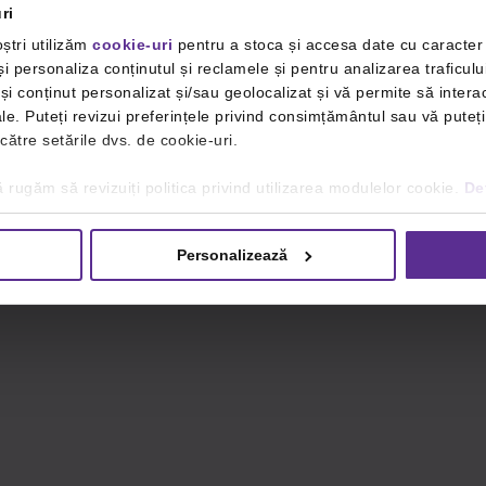
ri
ștri utilizăm
cookie-uri
pentru a stoca și accesa date cu caracte
i personaliza conținutul și reclamele și pentru analizarea traficulu
i conținut personalizat și/sau geolocalizat și vă permite să interac
iale. Puteți revizui preferințele privind consimțământul sau vă pute
 către setările dvs. de cookie-uri.
 rugăm să revizuiți politica privind utilizarea modulelor cookie.
Det
Personalizează