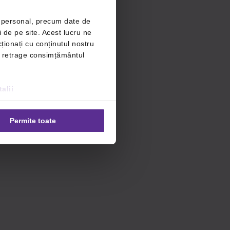
r personal, precum date de
i de pe site. Acest lucru ne
ționați cu conținutul nostru
ți retrage consimțământul
alii
Permite toate