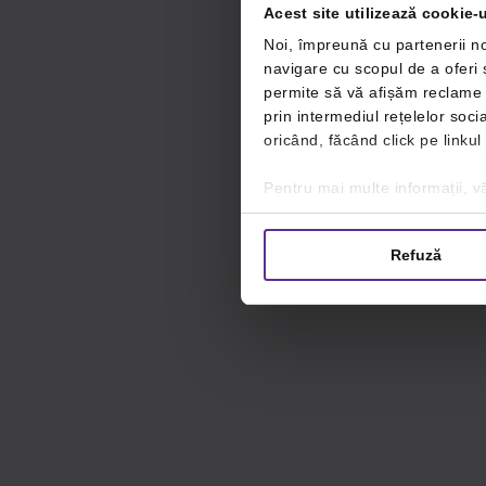
Acest site utilizează cookie-u
Noi, împreună cu partenerii no
navigare cu scopul de a oferi ș
permite să vă afișăm reclame ș
prin intermediul rețelelor soc
oricând, făcând click pe linkul
Pentru mai multe informații, vă
Refuză