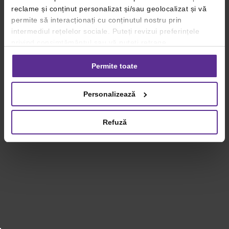
reclame și conținut personalizat și/sau geolocalizat și vă
permite să interacționați cu conținutul nostru prin
intermediul rețelelor sociale. Puteți revizui preferințele
privind consimțământul sau vă puteți retrage
consimțământul oricând, făcând click pe linkul către
setările dvs. de cookie-uri.
Permite toate
Pentru mai multe informații, vă rugăm să revizuiți politica
Personalizează
privind utilizarea modulelor cookie.
Detalii
Refuză