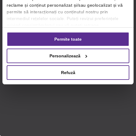
reclame și conținut personalizat și/sau geolocalizat și vă
permite să interacționați cu conținutul nostru prin
intermediul rețelelor sociale. Puteți revizui preferințele
privind consimțământul sau vă puteți retrage
consimțământul oricând, făcând click pe linkul către
setările dvs. de cookie-uri.
Permite toate
Pentru mai multe informații, vă rugăm să revizuiți politica
Personalizează
privind utilizarea modulelor cookie.
Detalii
Refuză