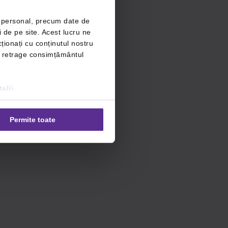
r personal, precum date de
i de pe site. Acest lucru ne
ționați cu conținutul nostru
ți retrage consimțământul
alii
Permite toate