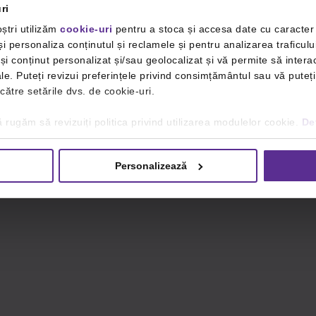
ri
ștri utilizăm
cookie-uri
pentru a stoca și accesa date cu caracte
i personaliza conținutul și reclamele și pentru analizarea traficulu
i conținut personalizat și/sau geolocalizat și vă permite să interac
iale. Puteți revizui preferințele privind consimțământul sau vă pute
 către setările dvs. de cookie-uri.
 rugăm să revizuiți politica privind utilizarea modulelor cookie.
Det
Personalizează