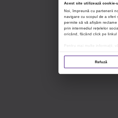
Acest site utilizează cookie-u
Noi, împreună cu partenerii no
navigare cu scopul de a oferi ș
permite să vă afișăm reclame ș
prin intermediul rețelelor soc
oricând, făcând click pe linkul
Pentru mai multe informații, vă
Refuză