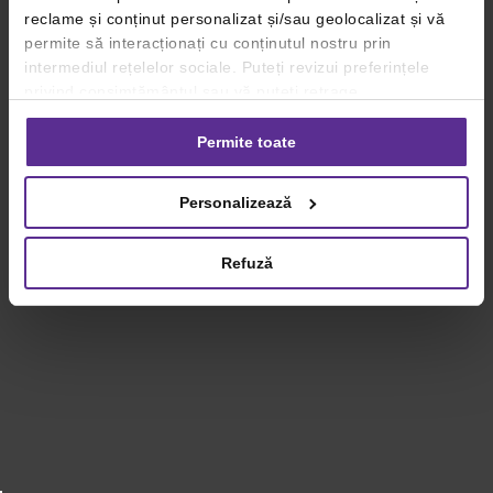
reclame și conținut personalizat și/sau geolocalizat și vă
permite să interacționați cu conținutul nostru prin
intermediul rețelelor sociale. Puteți revizui preferințele
privind consimțământul sau vă puteți retrage
consimțământul oricând, făcând click pe linkul către
setările dvs. de cookie-uri.
Permite toate
Pentru mai multe informații, vă rugăm să revizuiți politica
Personalizează
privind utilizarea modulelor cookie.
Detalii
Refuză