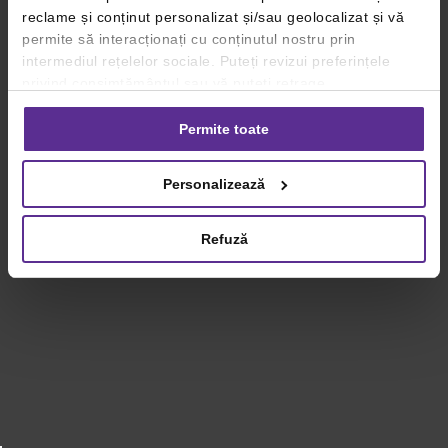
reclame și conținut personalizat și/sau geolocalizat și vă
permite să interacționați cu conținutul nostru prin
intermediul rețelelor sociale. Puteți revizui preferințele
privind consimțământul sau vă puteți retrage
consimțământul oricând, făcând click pe linkul către
setările dvs. de cookie-uri.
Permite toate
Pentru mai multe informații, vă rugăm să revizuiți politica
Personalizează
privind utilizarea modulelor cookie.
Detalii
Refuză