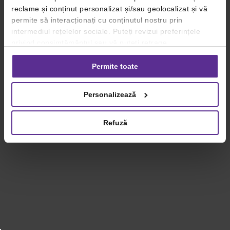
reclame și conținut personalizat și/sau geolocalizat și vă
permite să interacționați cu conținutul nostru prin
intermediul rețelelor sociale. Puteți revizui preferințele
privind consimțământul sau vă puteți retrage
consimțământul oricând, făcând click pe linkul către
setările dvs. de cookie-uri.
Permite toate
Pentru mai multe informații, vă rugăm să revizuiți politica
Personalizează
privind utilizarea modulelor cookie.
Detalii
Refuză