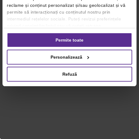
reclame și conținut personalizat și/sau geolocalizat și vă
permite să interacționați cu conținutul nostru prin
intermediul rețelelor sociale. Puteți revizui preferințele
privind consimțământul sau vă puteți retrage
consimțământul oricând, făcând click pe linkul către
setările dvs. de cookie-uri.
Permite toate
Pentru mai multe informații, vă rugăm să revizuiți politica
Personalizează
privind utilizarea modulelor cookie.
Detalii
Refuză