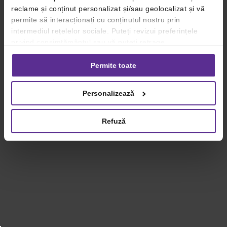
reclame și conținut personalizat și/sau geolocalizat și vă
permite să interacționați cu conținutul nostru prin
intermediul rețelelor sociale. Puteți revizui preferințele
privind consimțământul sau vă puteți retrage
consimțământul oricând, făcând click pe linkul către
setările dvs. de cookie-uri.
Permite toate
Pentru mai multe informații, vă rugăm să revizuiți politica
Personalizează
privind utilizarea modulelor cookie.
Detalii
Refuză