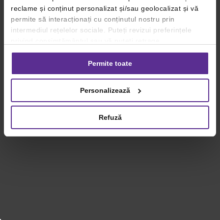
reclame și conținut personalizat și/sau geolocalizat și vă
permite să interacționați cu conținutul nostru prin
intermediul rețelelor sociale. Puteți revizui preferințele
privind consimțământul sau vă puteți retrage
consimțământul oricând, făcând click pe linkul către
setările dvs. de cookie-uri.
Permite toate
Pentru mai multe informații, vă rugăm să revizuiți politica
Personalizează
privind utilizarea modulelor cookie.
Detalii
Refuză