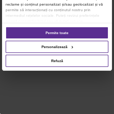
reclame și conținut personalizat și/sau geolocalizat și vă
permite să interacționați cu conținutul nostru prin
intermediul rețelelor sociale. Puteți revizui preferințele
privind consimțământul sau vă puteți retrage
consimțământul oricând, făcând click pe linkul către
setările dvs. de cookie-uri.
Permite toate
Pentru mai multe informații, vă rugăm să revizuiți politica
Personalizează
privind utilizarea modulelor cookie.
Detalii
Refuză