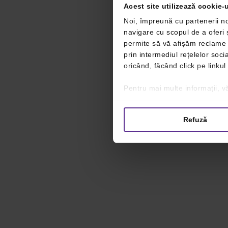
Acest site utilizează cookie-u
Noi, împreună cu partenerii no
navigare cu scopul de a oferi ș
permite să vă afișăm reclame ș
prin intermediul rețelelor soc
oricând, făcând click pe linkul
Pentru mai multe informații, vă
Refuză