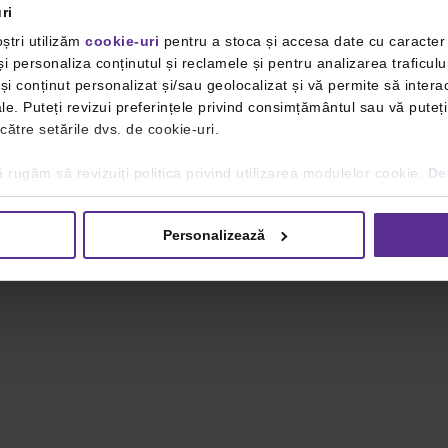
ri
ștri utilizăm
cookie-uri
pentru a stoca și accesa date cu caracte
i personaliza conținutul și reclamele și pentru analizarea traficulu
i conținut personalizat și/sau geolocalizat și vă permite să interac
iale. Puteți revizui preferințele privind consimțământul sau vă pute
 către setările dvs. de cookie-uri.
 rugăm să revizuiți politica privind utilizarea modulelor cookie.
Det
Personalizează