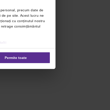
r personal, precum date de
i de pe site. Acest lucru ne
ționați cu conținutul nostru
ți retrage consimțământul
alii
Permite toate