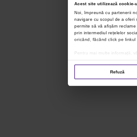
Acest site utilizează cookie-u
Noi, împreună cu partenerii no
navigare cu scopul de a oferi ș
permite să vă afișăm reclame ș
prin intermediul rețelelor soc
oricând, făcând click pe linkul
Pentru mai multe informații, vă
Refuză