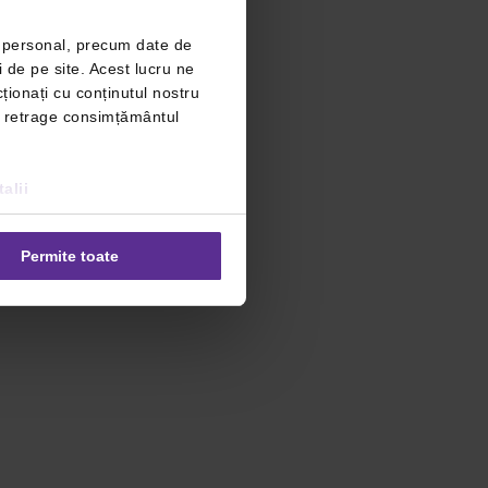
r personal, precum date de
i de pe site. Acest lucru ne
ționați cu conținutul nostru
ți retrage consimțământul
alii
Permite toate