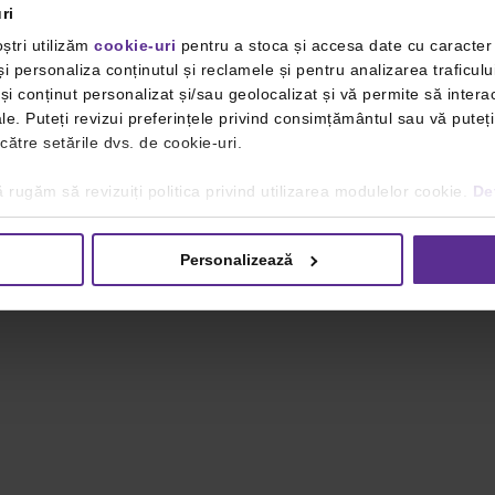
ri
ștri utilizăm
cookie-uri
pentru a stoca și accesa date cu caracte
i personaliza conținutul și reclamele și pentru analizarea traficulu
i conținut personalizat și/sau geolocalizat și vă permite să interac
iale. Puteți revizui preferințele privind consimțământul sau vă pute
 către setările dvs. de cookie-uri.
 rugăm să revizuiți politica privind utilizarea modulelor cookie.
Det
Personalizează