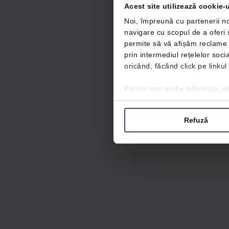
Acest site utilizează cookie-u
Noi, împreună cu partenerii no
navigare cu scopul de a oferi ș
permite să vă afișăm reclame ș
prin intermediul rețelelor soc
oricând, făcând click pe linkul
Pentru mai multe informații, vă
Refuză