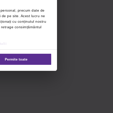
r personal, precum date de
i de pe site. Acest lucru ne
ționați cu conținutul nostru
ți retrage consimțământul
alii
Permite toate