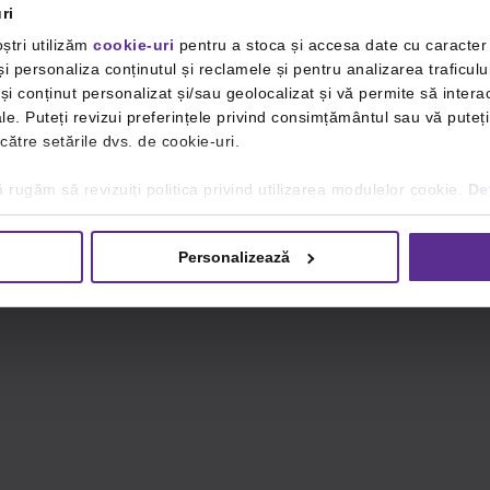
ri
ștri utilizăm
cookie-uri
pentru a stoca și accesa date cu caracte
i personaliza conținutul și reclamele și pentru analizarea traficulu
i conținut personalizat și/sau geolocalizat și vă permite să interac
iale. Puteți revizui preferințele privind consimțământul sau vă pute
 către setările dvs. de cookie-uri.
 rugăm să revizuiți politica privind utilizarea modulelor cookie.
Det
Personalizează