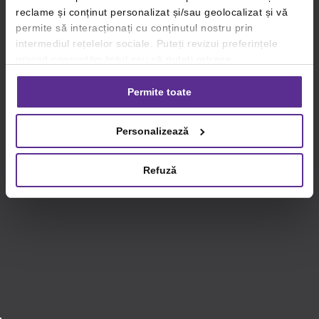
reclame și conținut personalizat și/sau geolocalizat și vă
permite să interacționați cu conținutul nostru prin
intermediul rețelelor sociale. Puteți revizui preferințele
privind consimțământul sau vă puteți retrage
consimțământul oricând, făcând click pe linkul către
setările dvs. de cookie-uri.
Permite toate
Pentru mai multe informații, vă rugăm să revizuiți politica
Personalizează
privind utilizarea modulelor cookie.
Detalii
Refuză