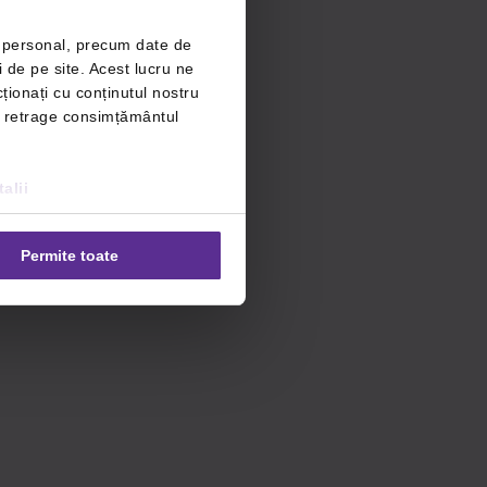
r personal, precum date de
i de pe site. Acest lucru ne
ționați cu conținutul nostru
ți retrage consimțământul
alii
Permite toate