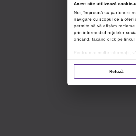
Acest site utilizează cookie-u
Noi, împreună cu partenerii no
navigare cu scopul de a oferi ș
permite să vă afișăm reclame ș
prin intermediul rețelelor soc
oricând, făcând click pe linkul
Pentru mai multe informații, vă
Refuză