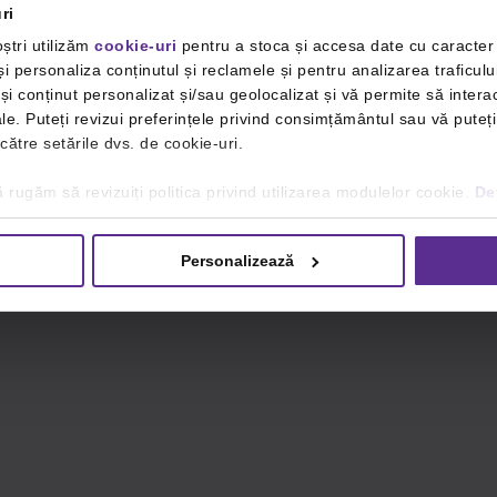
ri
ștri utilizăm
cookie-uri
pentru a stoca și accesa date cu caracte
i personaliza conținutul și reclamele și pentru analizarea traficulu
i conținut personalizat și/sau geolocalizat și vă permite să interac
iale. Puteți revizui preferințele privind consimțământul sau vă pute
 către setările dvs. de cookie-uri.
 rugăm să revizuiți politica privind utilizarea modulelor cookie.
Det
Personalizează