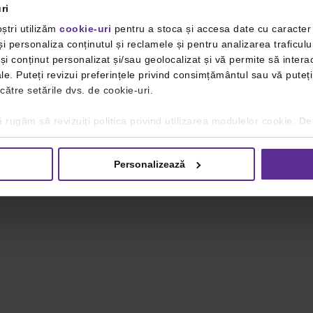
ri
ștri utilizăm
cookie-uri
pentru a stoca și accesa date cu caracte
i personaliza conținutul și reclamele și pentru analizarea traficulu
i conținut personalizat și/sau geolocalizat și vă permite să interac
iale. Puteți revizui preferințele privind consimțământul sau vă pute
 către setările dvs. de cookie-uri.
 rugăm să revizuiți politica privind utilizarea modulelor cookie.
Det
Personalizează