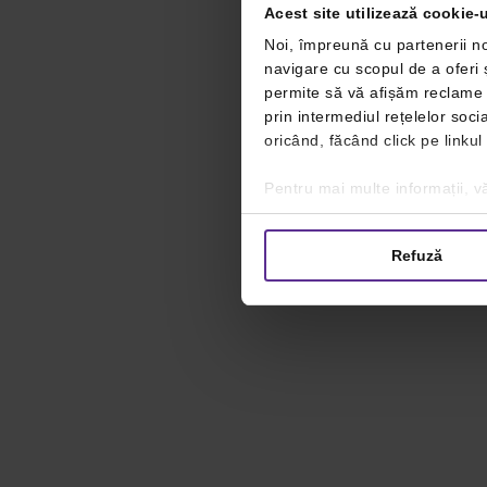
Acest site utilizează cookie-u
Noi, împreună cu partenerii no
navigare cu scopul de a oferi ș
permite să vă afișăm reclame ș
prin intermediul rețelelor soc
oricând, făcând click pe linkul
Pentru mai multe informații, vă
Refuză