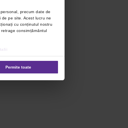
r personal, precum date de
i de pe site. Acest lucru ne
ționați cu conținutul nostru
ți retrage consimțământul
alii
Permite toate