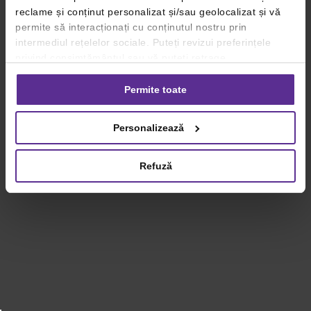
reclame și conținut personalizat și/sau geolocalizat și vă
permite să interacționați cu conținutul nostru prin
intermediul rețelelor sociale. Puteți revizui preferințele
privind consimțământul sau vă puteți retrage
consimțământul oricând, făcând click pe linkul către
setările dvs. de cookie-uri.
Permite toate
Pentru mai multe informații, vă rugăm să revizuiți politica
Personalizează
privind utilizarea modulelor cookie.
Detalii
Refuză