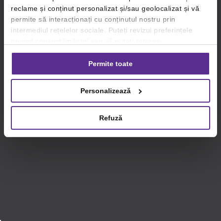
reclame și conținut personalizat și/sau geolocalizat și vă
permite să interacționați cu conținutul nostru prin
intermediul rețelelor sociale. Puteți revizui preferințele
privind consimțământul sau vă puteți retrage
consimțământul oricând, făcând click pe linkul către
setările dvs. de cookie-uri.
Permite toate
Pentru mai multe informații, vă rugăm să revizuiți politica
Personalizează
privind utilizarea modulelor cookie.
Detalii
Refuză