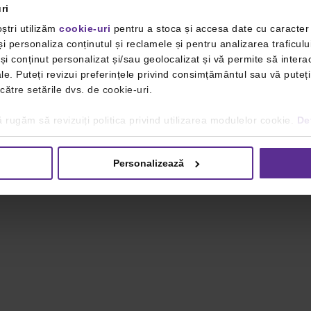
ri
ștri utilizăm
cookie-uri
pentru a stoca și accesa date cu caracte
i personaliza conținutul și reclamele și pentru analizarea traficulu
i conținut personalizat și/sau geolocalizat și vă permite să interac
iale. Puteți revizui preferințele privind consimțământul sau vă pute
 către setările dvs. de cookie-uri.
 rugăm să revizuiți politica privind utilizarea modulelor cookie.
Det
Personalizează