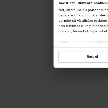
Acest site utilizează cookie-u
Noi, împreună cu partenerii no
navigare cu scopul de a oferi ș
permite să vă afișăm reclame ș
prin intermediul rețelelor soc
oricând, făcând click pe linkul
Pentru mai multe informații, vă
Refuză