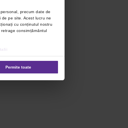
r personal, precum date de
i de pe site. Acest lucru ne
ționați cu conținutul nostru
ți retrage consimțământul
alii
Permite toate