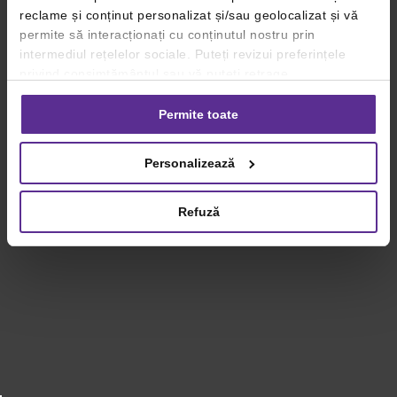
reclame și conținut personalizat și/sau geolocalizat și vă
permite să interacționați cu conținutul nostru prin
intermediul rețelelor sociale. Puteți revizui preferințele
privind consimțământul sau vă puteți retrage
consimțământul oricând, făcând click pe linkul către
setările dvs. de cookie-uri.
Permite toate
Pentru mai multe informații, vă rugăm să revizuiți politica
Personalizează
privind utilizarea modulelor cookie.
Detalii
Refuză