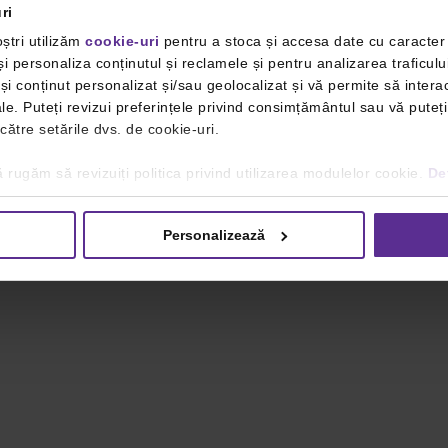
ri
ștri utilizăm
cookie-uri
pentru a stoca și accesa date cu caracte
i personaliza conținutul și reclamele și pentru analizarea traficulu
i conținut personalizat și/sau geolocalizat și vă permite să interac
iale. Puteți revizui preferințele privind consimțământul sau vă pute
 către setările dvs. de cookie-uri.
 rugăm să revizuiți politica privind utilizarea modulelor cookie.
Det
Personalizează