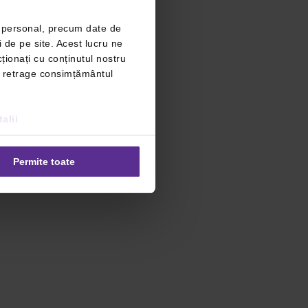
r personal, precum date de
i de pe site. Acest lucru ne
ționați cu conținutul nostru
ți retrage consimțământul
alii
Permite toate