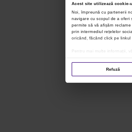
Acest site utilizează cookie-u
Noi, împreună cu partenerii no
navigare cu scopul de a oferi ș
permite să vă afișăm reclame ș
prin intermediul rețelelor soc
oricând, făcând click pe linkul
Pentru mai multe informații, vă
Refuză