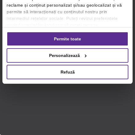
reclame și conținut personalizat și/sau geolocalizat și vă
permite să interacționați cu conținutul nostru prin
intermediul rețelelor sociale. Puteți revizui preferințele
privind consimțământul sau vă puteți retrage
consimțământul oricând, făcând click pe linkul către
setările dvs. de cookie-uri.
Permite toate
Pentru mai multe informații, vă rugăm să revizuiți politica
Personalizează
privind utilizarea modulelor cookie.
Detalii
Refuză