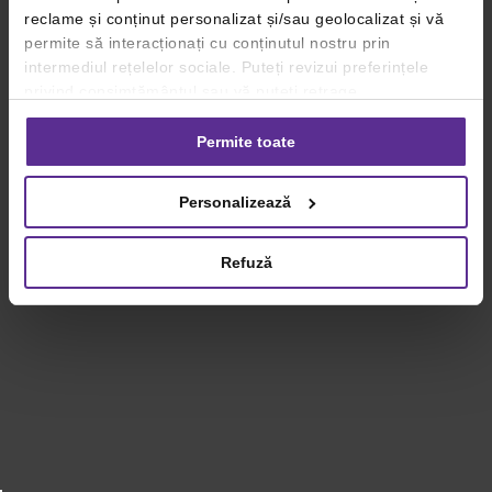
reclame și conținut personalizat și/sau geolocalizat și vă
permite să interacționați cu conținutul nostru prin
intermediul rețelelor sociale. Puteți revizui preferințele
privind consimțământul sau vă puteți retrage
consimțământul oricând, făcând click pe linkul către
setările dvs. de cookie-uri.
Permite toate
Pentru mai multe informații, vă rugăm să revizuiți politica
Personalizează
privind utilizarea modulelor cookie.
Detalii
Refuză