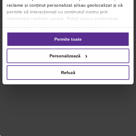
reclame și conținut personalizat și/sau geolocalizat și vă
permite să interacționați cu conținutul nostru prin
intermediul rețelelor sociale. Puteți revizui preferințele
privind consimțământul sau vă puteți retrage
consimțământul oricând, făcând click pe linkul către
setările dvs. de cookie-uri.
Permite toate
Pentru mai multe informații, vă rugăm să revizuiți politica
Personalizează
privind utilizarea modulelor cookie.
Detalii
Refuză