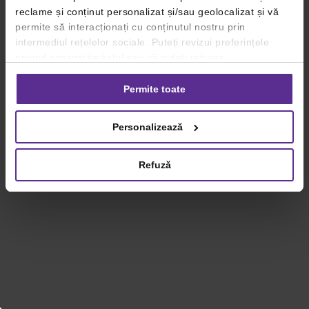
reclame și conținut personalizat și/sau geolocalizat și vă
permite să interacționați cu conținutul nostru prin
intermediul rețelelor sociale. Puteți revizui preferințele
privind consimțământul sau vă puteți retrage
consimțământul oricând, făcând click pe linkul către
setările dvs. de cookie-uri.
Permite toate
Pentru mai multe informații, vă rugăm să revizuiți politica
Personalizează
privind utilizarea modulelor cookie.
Detalii
Refuză