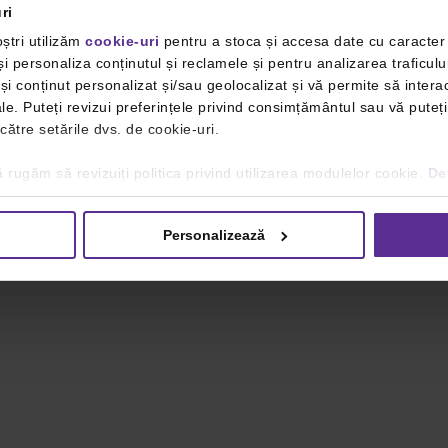
ri
ștri utilizăm
cookie-uri
pentru a stoca și accesa date cu caracte
i personaliza conținutul și reclamele și pentru analizarea traficulu
i conținut personalizat și/sau geolocalizat și vă permite să interac
iale. Puteți revizui preferințele privind consimțământul sau vă pute
 către setările dvs. de cookie-uri.
 rugăm să revizuiți politica privind utilizarea modulelor cookie.
Det
Personalizează