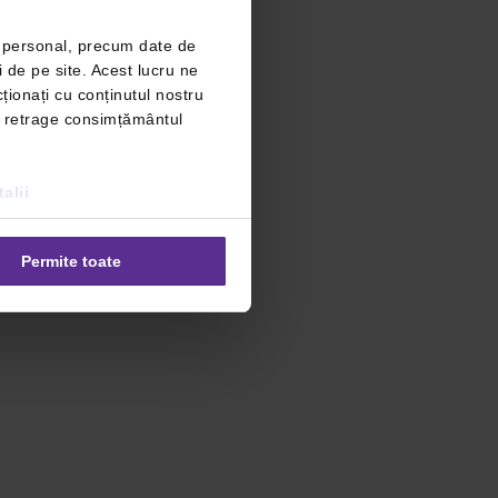
r personal, precum date de
i de pe site. Acest lucru ne
ționați cu conținutul nostru
ți retrage consimțământul
alii
Permite toate