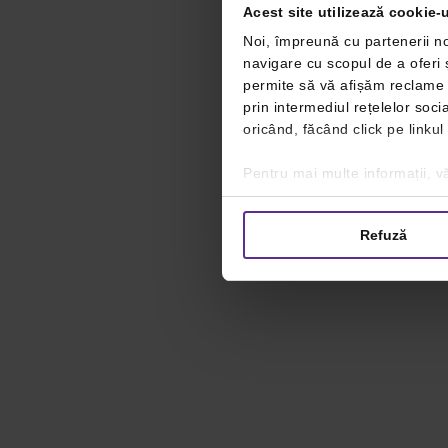
Acest site utilizează cookie-u
Noi, împreună cu partenerii no
navigare cu scopul de a oferi ș
permite să vă afișăm reclame ș
prin intermediul rețelelor soc
oricând, făcând click pe linkul
Pentru mai multe informații, vă
Refuză