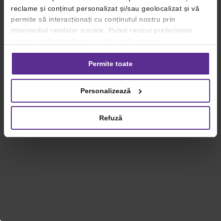
reclame și conținut personalizat și/sau geolocalizat și vă
permite să interacționați cu conținutul nostru prin
intermediul rețelelor sociale. Puteți revizui preferințele
privind consimțământul sau vă puteți retrage
consimțământul oricând, făcând click pe linkul către
setările dvs. de cookie-uri.
Permite toate
Pentru mai multe informații, vă rugăm să revizuiți politica
Personalizează
privind utilizarea modulelor cookie.
Detalii
Refuză