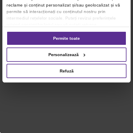
reclame și conținut personalizat și/sau geolocalizat și vă
permite să interacționați cu conținutul nostru prin
intermediul rețelelor sociale. Puteți revizui preferințele
privind consimțământul sau vă puteți retrage
consimțământul oricând, făcând click pe linkul către
setările dvs. de cookie-uri.
Permite toate
Pentru mai multe informații, vă rugăm să revizuiți politica
Personalizează
privind utilizarea modulelor cookie.
Detalii
Refuză