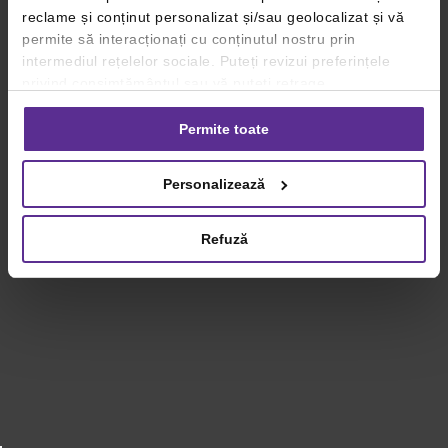
reclame și conținut personalizat și/sau geolocalizat și vă
permite să interacționați cu conținutul nostru prin
intermediul rețelelor sociale. Puteți revizui preferințele
privind consimțământul sau vă puteți retrage
consimțământul oricând, făcând click pe linkul către
setările dvs. de cookie-uri.
Permite toate
Pentru mai multe informații, vă rugăm să revizuiți politica
Personalizează
privind utilizarea modulelor cookie.
Detalii
Refuză