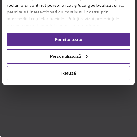
reclame și conținut personalizat și/sau geolocalizat și vă
permite să interacționați cu conținutul nostru prin
intermediul rețelelor sociale. Puteți revizui preferințele
privind consimțământul sau vă puteți retrage
consimțământul oricând, făcând click pe linkul către
setările dvs. de cookie-uri.
Permite toate
Pentru mai multe informații, vă rugăm să revizuiți politica
Personalizează
privind utilizarea modulelor cookie.
Detalii
Refuză