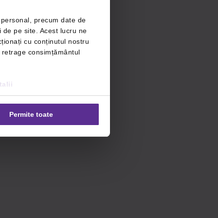
r personal, precum date de
i de pe site. Acest lucru ne
ționați cu conținutul nostru
ți retrage consimțământul
alii
Permite toate