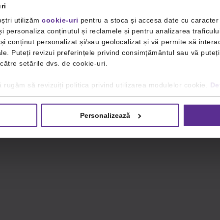
ri
ștri utilizăm
cookie-uri
pentru a stoca și accesa date cu caracte
i personaliza conținutul și reclamele și pentru analizarea traficulu
i conținut personalizat și/sau geolocalizat și vă permite să interac
iale. Puteți revizui preferințele privind consimțământul sau vă pute
 către setările dvs. de cookie-uri.
 rugăm să revizuiți politica privind utilizarea modulelor cookie.
Det
Personalizează