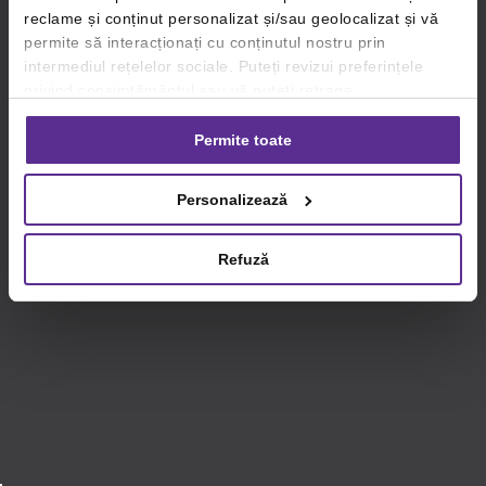
reclame și conținut personalizat și/sau geolocalizat și vă
permite să interacționați cu conținutul nostru prin
intermediul rețelelor sociale. Puteți revizui preferințele
privind consimțământul sau vă puteți retrage
consimțământul oricând, făcând click pe linkul către
setările dvs. de cookie-uri.
Permite toate
Pentru mai multe informații, vă rugăm să revizuiți politica
Personalizează
privind utilizarea modulelor cookie.
Detalii
Refuză