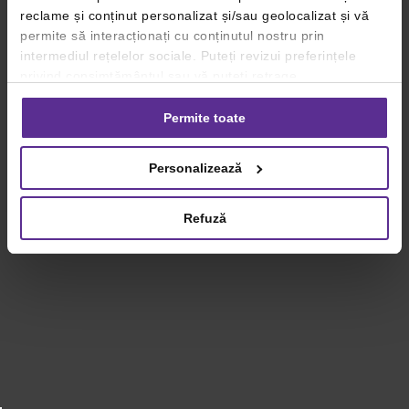
reclame și conținut personalizat și/sau geolocalizat și vă
permite să interacționați cu conținutul nostru prin
intermediul rețelelor sociale. Puteți revizui preferințele
privind consimțământul sau vă puteți retrage
consimțământul oricând, făcând click pe linkul către
setările dvs. de cookie-uri.
Permite toate
Pentru mai multe informații, vă rugăm să revizuiți politica
Personalizează
privind utilizarea modulelor cookie.
Detalii
Refuză