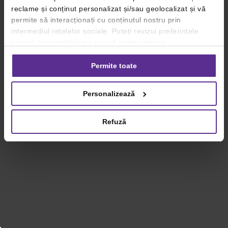
reclame și conținut personalizat și/sau geolocalizat și vă
permite să interacționați cu conținutul nostru prin
intermediul rețelelor sociale. Puteți revizui preferințele
privind consimțământul sau vă puteți retrage
consimțământul oricând, făcând click pe linkul către
setările dvs. de cookie-uri.
Permite toate
Pentru mai multe informații, vă rugăm să revizuiți politica
Personalizează
privind utilizarea modulelor cookie.
Detalii
Refuză