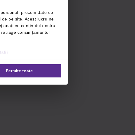
r personal, precum date de
i de pe site. Acest lucru ne
ționați cu conținutul nostru
ți retrage consimțământul
alii
Permite toate