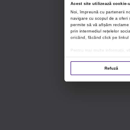
Acest site utilizează cookie-u
Noi, împreună cu partenerii no
navigare cu scopul de a oferi ș
permite să vă afișăm reclame ș
prin intermediul rețelelor soc
oricând, făcând click pe linkul
Pentru mai multe informații, vă
Refuză