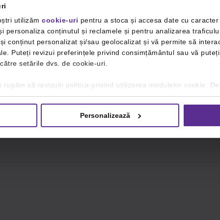
ri
ștri utilizăm
cookie-uri
pentru a stoca și accesa date cu caracte
i personaliza conținutul și reclamele și pentru analizarea traficulu
i conținut personalizat și/sau geolocalizat și vă permite să interac
iale. Puteți revizui preferințele privind consimțământul sau vă pute
 către setările dvs. de cookie-uri.
 rugăm să revizuiți politica privind utilizarea modulelor cookie.
Det
Personalizează