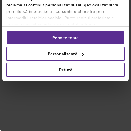
reclame și conținut personalizat și/sau geolocalizat și vă
permite să interacționați cu conținutul nostru prin
intermediul rețelelor sociale. Puteți revizui preferințele
privind consimțământul sau vă puteți retrage
consimțământul oricând, făcând click pe linkul către
setările dvs. de cookie-uri.
Permite toate
Pentru mai multe informații, vă rugăm să revizuiți politica
Personalizează
privind utilizarea modulelor cookie.
Detalii
Refuză