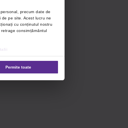
r personal, precum date de
i de pe site. Acest lucru ne
ționați cu conținutul nostru
ți retrage consimțământul
alii
Permite toate