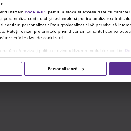
ri
ștri utilizăm
cookie-uri
pentru a stoca și accesa date cu caracte
i personaliza conținutul și reclamele și pentru analizarea traficulu
i conținut personalizat și/sau geolocalizat și vă permite să interac
iale. Puteți revizui preferințele privind consimțământul sau vă pute
 către setările dvs. de cookie-uri.
 rugăm să revizuiți politica privind utilizarea modulelor cookie.
Det
Personalizează