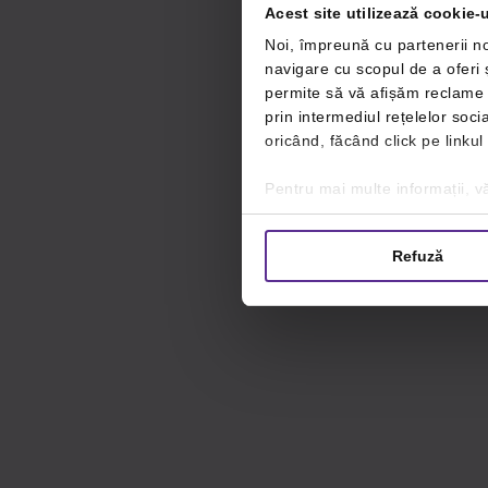
Acest site utilizează cookie-u
Noi, împreună cu partenerii no
navigare cu scopul de a oferi ș
permite să vă afișăm reclame ș
prin intermediul rețelelor soc
oricând, făcând click pe linkul
Pentru mai multe informații, vă
Refuză